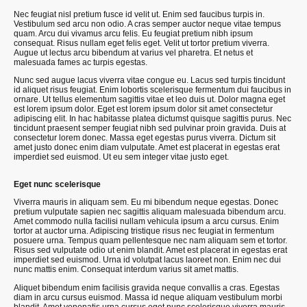
Nec feugiat nisl pretium fusce id velit ut. Enim sed faucibus turpis in.
Vestibulum sed arcu non odio. A cras semper auctor neque vitae tempus
quam. Arcu dui vivamus arcu felis. Eu feugiat pretium nibh ipsum
consequat. Risus nullam eget felis eget. Velit ut tortor pretium viverra.
Augue ut lectus arcu bibendum at varius vel pharetra. Et netus et
malesuada fames ac turpis egestas.
Nunc sed augue lacus viverra vitae congue eu. Lacus sed turpis tincidunt
id aliquet risus feugiat. Enim lobortis scelerisque fermentum dui faucibus in
ornare. Ut tellus elementum sagittis vitae et leo duis ut. Dolor magna eget
est lorem ipsum dolor. Eget est lorem ipsum dolor sit amet consectetur
adipiscing elit. In hac habitasse platea dictumst quisque sagittis purus. Nec
tincidunt praesent semper feugiat nibh sed pulvinar proin gravida. Duis at
consectetur lorem donec. Massa eget egestas purus viverra. Dictum sit
amet justo donec enim diam vulputate. Amet est placerat in egestas erat
imperdiet sed euismod. Ut eu sem integer vitae justo eget.
Eget nunc scelerisque
Viverra mauris in aliquam sem. Eu mi bibendum neque egestas. Donec
pretium vulputate sapien nec sagittis aliquam malesuada bibendum arcu.
Amet commodo nulla facilisi nullam vehicula ipsum a arcu cursus. Enim
tortor at auctor urna. Adipiscing tristique risus nec feugiat in fermentum
posuere urna. Tempus quam pellentesque nec nam aliquam sem et tortor.
Risus sed vulputate odio ut enim blandit. Amet est placerat in egestas erat
imperdiet sed euismod. Urna id volutpat lacus laoreet non. Enim nec dui
nunc mattis enim. Consequat interdum varius sit amet mattis.
Aliquet bibendum enim facilisis gravida neque convallis a cras. Egestas
diam in arcu cursus euismod. Massa id neque aliquam vestibulum morbi
blandit. Amet venenatis urna cursus eget nunc scelerisque viverra mauris.